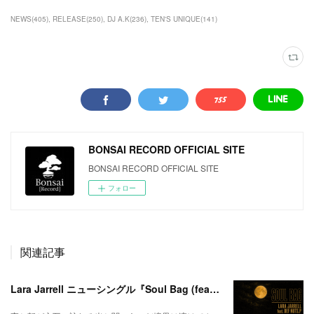
NEWS
(
405
)
RELEASE
(
250
)
DJ A.K
(
236
)
TEN'S UNIQUE
(
141
)
BONSAI RECORD OFFICIAL SITE
BONSAI RECORD OFFICIAL SITE
フォロー
関連記事
Lara Jarrell ニューシングル『Soul Bag (feat. Def Nuts.p)』配信スタート！