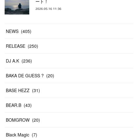
ート！
2026.05.16 11:36
NEWS
(
405
)
RELEASE
(
250
)
DJ A.K
(
236
)
BAKA DE GUESS ?
(
20
)
BASE HEZZ
(
31
)
BEAR.B
(
43
)
BOMGROW
(
20
)
Black Magic
(
7
)