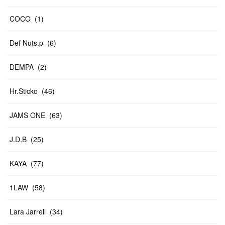
COCO
(
1
)
Def Nuts.p
(
6
)
DEMPA
(
2
)
Hr.Sticko
(
46
)
JAMS ONE
(
63
)
J.D.B
(
25
)
KAYA
(
77
)
1LAW
(
58
)
Lara Jarrell
(
34
)