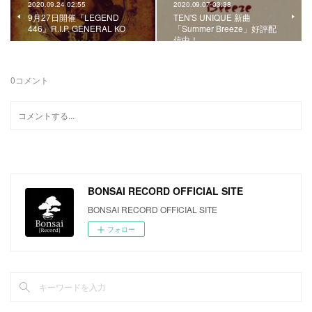
2020.09.24 02:55
2020.09.07 03:38
9月27日開催『LEGEND
TEN'S UNIQUE 新曲
446』R.I.P. GENERAL KO
「Summer Breeze」好評配
信中！
0
コメント
BONSAI RECORD OFFICIAL SITE
BONSAI RECORD OFFICIAL SITE
フォロー