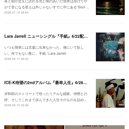
夜と朝が交互に訪れる光と闇のあいだ境界は溶けてや
がて音になる答えは外じゃないすでに中にある“Soul …
2026.07.13 09:54
Lara Jarrell ニューシングル『手紙』6/22配信スタート！
いつも簡単には言葉に出来なかった。側にいて欲し
い。何でもない夜に。手紙 / Lara Jarrell
2026.06.17 08:42
ICE-K待望の2ndアルバム『最幸人生』6/26リリース！
岸和田のストリートで培ったリアルな経験、仲間との
絆、そしてこれまで歩んできた人生そのものを詰め…
2026.06.15 05:38