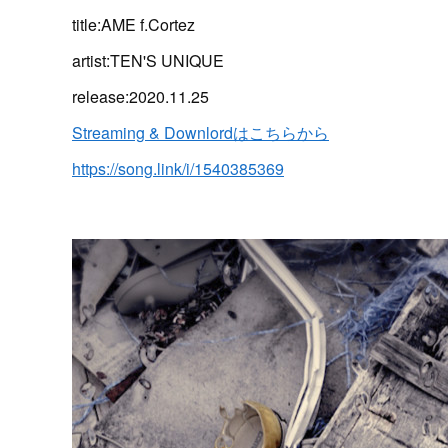
title:AME f.Cortez
artist:TEN'S UNIQUE
release:2020.11.25
Streaming & Downlordはこちらから
https://song.link/i/1540385369