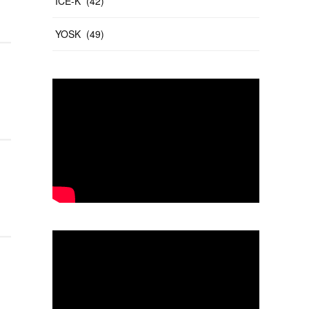
ICE-K
(
42
)
YOSK
(
49
)