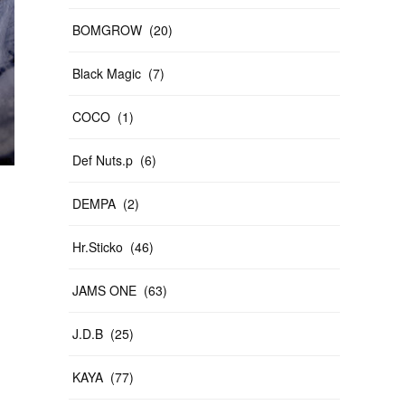
BOMGROW
(
20
)
Black Magic
(
7
)
COCO
(
1
)
Def Nuts.p
(
6
)
DEMPA
(
2
)
Hr.Sticko
(
46
)
JAMS ONE
(
63
)
J.D.B
(
25
)
KAYA
(
77
)