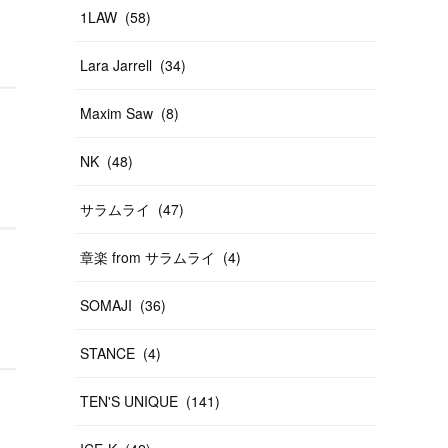
1LAW
(
58
)
Lara Jarrell
(
34
)
Maxim Saw
(
8
)
NK
(
48
)
サラムライ
(
47
)
章楽 from サラムライ
(
4
)
SOMAJI
(
36
)
STANCE
(
4
)
TEN'S UNIQUE
(
141
)