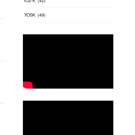
ICE-K
(
42
)
YOSK
(
49
)