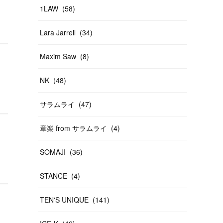
1LAW
(
58
)
Lara Jarrell
(
34
)
Maxim Saw
(
8
)
NK
(
48
)
サラムライ
(
47
)
章楽 from サラムライ
(
4
)
SOMAJI
(
36
)
STANCE
(
4
)
TEN'S UNIQUE
(
141
)