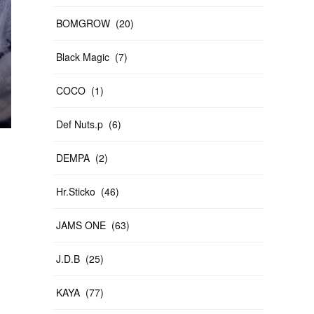
BOMGROW
(
20
)
Black Magic
(
7
)
COCO
(
1
)
Def Nuts.p
(
6
)
DEMPA
(
2
)
Hr.Sticko
(
46
)
JAMS ONE
(
63
)
J.D.B
(
25
)
KAYA
(
77
)