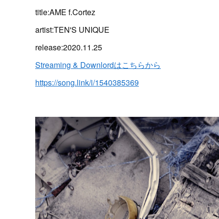
title:AME f.Cortez
artist:TEN'S UNIQUE
release:2020.11.25
Streaming & Downlordはこちらから
https://song.link/i/1540385369