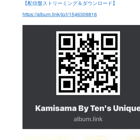
【配信盤ストリーミング＆ダウンロード】
https://album.link/jp/i/1546309816