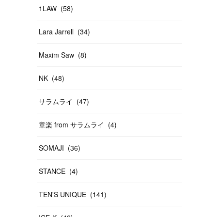
1LAW
(
58
)
Lara Jarrell
(
34
)
Maxim Saw
(
8
)
NK
(
48
)
サラムライ
(
47
)
章楽 from サラムライ
(
4
)
SOMAJI
(
36
)
STANCE
(
4
)
TEN'S UNIQUE
(
141
)