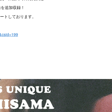
曲を追加収録！
タートしております。
&csid=199