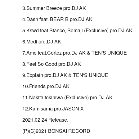
3.Summer Breeze pro.DJ AK
4.Dash feat. BEAR B pro.DJ AK
5.Kswd feat.Stance, Somaji (Exclusive) pro.DJ AK
6.Medi pro.DJ AK
7.Ame feat.Cortez pro.DJ AK & TEN'S UNIQUE
8.Feel So Good pro.DJ AK
9.Explain pro.DJ AK & TEN'S UNIQUE
10.Friends pro.DJ AK
11.Nakitaitokiniwa (Exclusive) pro.DJ AK
12.Kamisama pro.JASON X
2021.02.24 Release.
(P)(C)2021 BONSAI RECORD