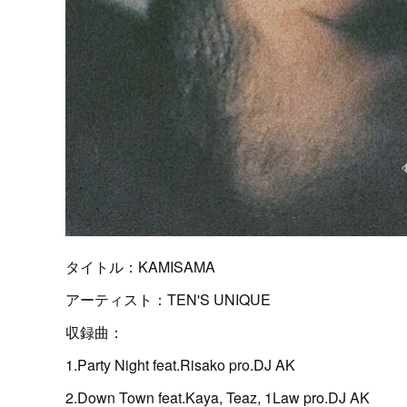
タイトル：KAMISAMA
アーティスト：TEN'S UNIQUE
収録曲：
1.Party Night feat.Risako pro.DJ AK
2.Down Town feat.Kaya, Teaz, 1Law pro.DJ AK