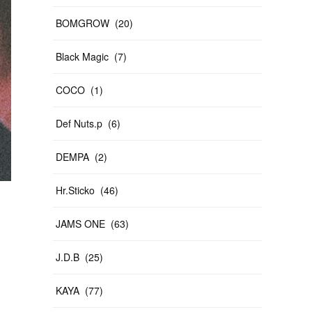
BOMGROW
(
20
)
Black Magic
(
7
)
COCO
(
1
)
Def Nuts.p
(
6
)
DEMPA
(
2
)
Hr.Sticko
(
46
)
JAMS ONE
(
63
)
J.D.B
(
25
)
KAYA
(
77
)