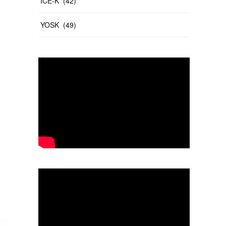
ICE-K
(
42
)
YOSK
(
49
)