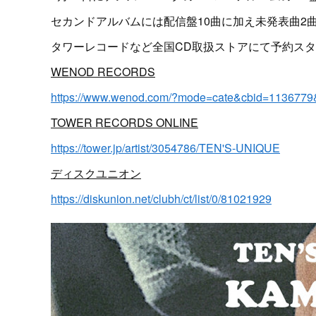
セカンドアルバムには配信盤10曲に加え未発表曲2
タワーレコードなど全国CD取扱ストアにて予約ス
WENOD RECORDS
https://www.wenod.com/?mode=cate&cbid=1136779
TOWER RECORDS ONLINE
https://tower.jp/artist/3054786/TEN'S-UNIQUE
ディスクユニオン
https://diskunion.net/clubh/ct/list/0/81021929