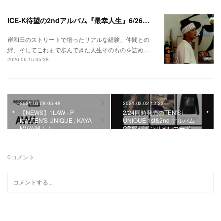
ICE-K待望の2ndアルバム『最幸人生』6/26リリース！
岸和田のストリートで培ったリアルな経験、仲間との
絆、そしてこれまで歩んできた人生そのものを詰め…
2026.06.15 05:38
2021.03.08 05:48
2021.02.02 12:23
【NEWS】1LAW - P
2/24同時発売のTEN'S
feat.TEN'S UNIQUE , KAYA
UNIQUE 1st&2nd アルバム
MV公開！！
CD盤がボンサイレコード…
0
コメント