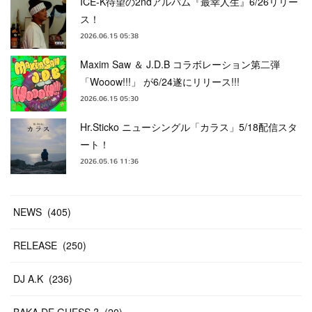
ICE-K待望の2ndアルバム『最幸人生』6/26リリー
ス！
2026.06.15 05:38
Maxim Saw ＆ J.D.B コラボレーション第二弾
「Wooow!!!」 が6/24遂にリリース!!!
2026.06.15 05:30
Hr.Sticko ニューシングル「カラス」5/18配信スタ
ート！
2026.05.16 11:36
NEWS
(
405
)
RELEASE
(
250
)
DJ A.K
(
236
)
BAKA DE GUESS ?
(
20
)