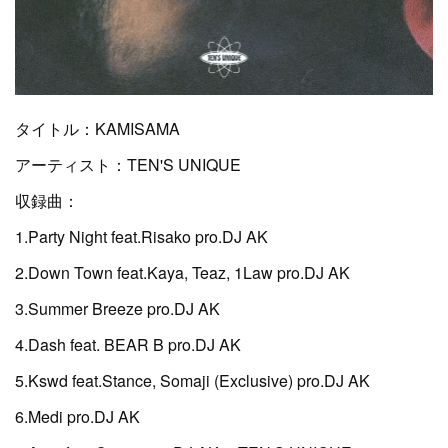
タイトル：KAMISAMA
アーティスト：TEN'S UNIQUE
収録曲：
1.Party Night feat.Risako pro.DJ AK
2.Down Town feat.Kaya, Teaz, 1Law pro.DJ AK
3.Summer Breeze pro.DJ AK
4.Dash feat. BEAR B pro.DJ AK
5.Kswd feat.Stance, Somaji (Exclusive) pro.DJ AK
6.Medi pro.DJ AK