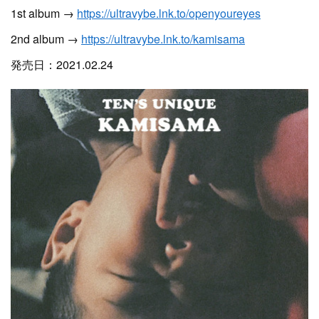
1st album →
https://ultravybe.lnk.to/openyoureyes
2nd album →
https://ultravybe.lnk.to/kamisama
発売日：2021.02.24