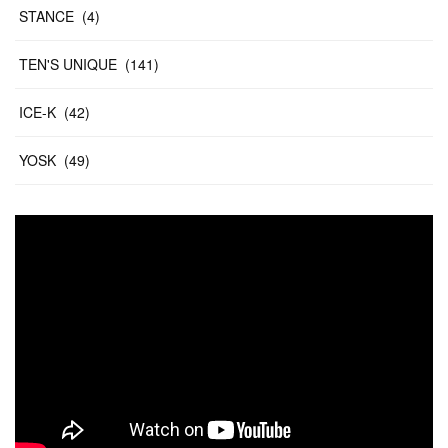
STANCE
(
4
)
TEN'S UNIQUE
(
141
)
ICE-K
(
42
)
YOSK
(
49
)