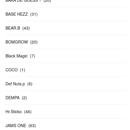
BASE HEZZ
(
31
)
BEAR.B
(
43
)
BOMGROW
(
20
)
Black Magic
(
7
)
COCO
(
1
)
Def Nuts.p
(
6
)
DEMPA
(
2
)
Hr.Sticko
(
46
)
JAMS ONE
(
63
)