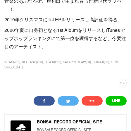
音楽のあふれる街、岸和田で生まれ育った新世代ラッパ
ー！
2019年クリスマスに1st EPをリリースし高評価を得る。
2020年夏に自身初となる1st AlbumをリリースしiTunes ヒ
ップホップランキングにて第一位を獲得するなど、今要注
目のアーティスト。
NEWS
(
405
)
RELEASE
(
250
)
DJ A.K
(
236
)
KAYA
(
77
)
1LAW
(
58
)
SOMAJI
(
36
)
TEN'S
UNIQUE
(
141
)
BONSAI RECORD OFFICIAL SITE
BONSAI RECORD OFFICIAL SITE