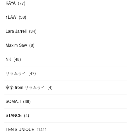
KAYA
(
77
)
1LAW
(
58
)
Lara Jarrell
(
34
)
Maxim Saw
(
8
)
NK
(
48
)
サラムライ
(
47
)
章楽 from サラムライ
(
4
)
SOMAJI
(
36
)
STANCE
(
4
)
TEN'S UNIQUE
(
141
)