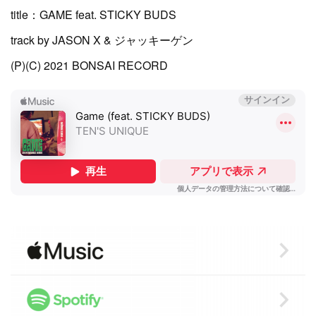
title：GAME feat. STICKY BUDS
track by JASON X & ジャッキーゲン
(P)(C) 2021 BONSAI RECORD