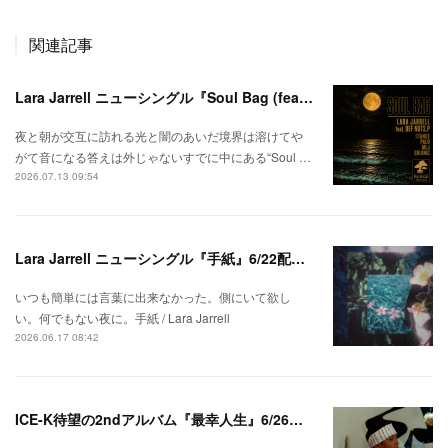
関連記事
Lara Jarrell ニューシングル『Soul Bag (feat. Def Nuts.p)』配信スタート！
夜と朝が交互に訪れる光と闇のあいだ境界は溶けてや
がて音になる答えは外じゃないすでに中にある“Soul …
2026.07.13 09:54
Lara Jarrell ニューシングル『手紙』6/22配信スタート！
いつも簡単には言葉に出来なかった。側にいて欲し
い。何でもない夜に。手紙 / Lara Jarrell
2026.06.17 08:42
ICE-K待望の2ndアルバム『最幸人生』6/26リリース！