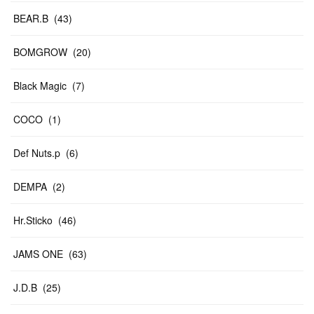
BEAR.B
(
43
)
BOMGROW
(
20
)
Black Magic
(
7
)
COCO
(
1
)
Def Nuts.p
(
6
)
DEMPA
(
2
)
Hr.Sticko
(
46
)
JAMS ONE
(
63
)
J.D.B
(
25
)