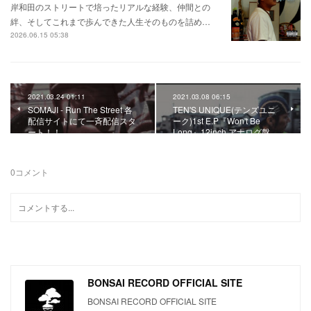
岸和田のストリートで培ったリアルな経験、仲間との
絆、そしてこれまで歩んできた人生そのものを詰め…
2026.06.15 05:38
2021.03.24 01:11
2021.03.08 06:15
SOMAJI - Run The Street 各
TEN'S UNIQUE(テンズユニ
配信サイトにて一斉配信スタ
ーク)1st E.P『Won't Be
ート！！
Long』12inch アナログ盤…
0
コメント
BONSAI RECORD OFFICIAL SITE
BONSAI RECORD OFFICIAL SITE