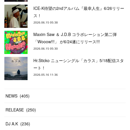
ICE-K待望の2ndアルバム『最幸人生』6/26リリー
ス！
2026.06.15 05:38
Maxim Saw ＆ J.D.B コラボレーション第二弾
「Wooow!!!」 が6/24遂にリリース!!!
2026.06.15 05:30
Hr.Sticko ニューシングル「カラス」5/18配信スタ
ート！
2026.05.16 11:36
NEWS
(
405
)
RELEASE
(
250
)
DJ A.K
(
236
)