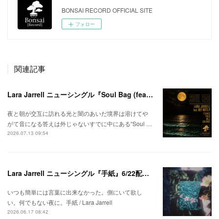
BONSAI RECORD OFFICIAL SITE
フォロー
関連記事
Lara Jarrell ニューシングル『Soul Bag (feat. Def Nuts.p)』配信スタート！
夜と朝が交互に訪れる光と闇のあいだ境界は溶けてや
がて音になる答えは外じゃないすでに中にある“Soul …
2026.07.13 09:54
Lara Jarrell ニューシングル『手紙』6/22配信スタート！
いつも簡単には言葉に出来なかった。側にいて欲し
い。何でもない夜に。手紙 / Lara Jarrell
2026.06.17 08:42