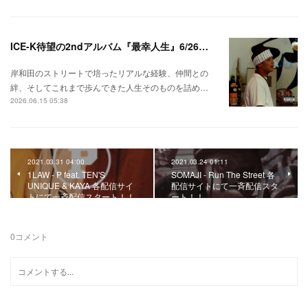
ICE-K待望の2ndアルバム『最幸人生』6/26リリース！
岸和田のストリートで培ったリアルな経験、仲間との
絆、そしてこれまで歩んできた人生そのものを詰め…
2026.06.15 05:38
2021.03.31 04:00
2021.03.24 01:11
1LAW - P feat. TEN'S
SOMAJI - Run The Street 各
UNIQUE & KAYA 各配信サイ
配信サイトにて一斉配信スタ
トにて一斉配信スタート！！
ート！！
0
コメント