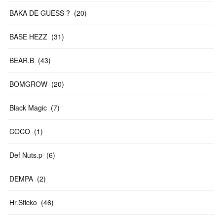
BAKA DE GUESS ?
(
20
)
BASE HEZZ
(
31
)
BEAR.B
(
43
)
BOMGROW
(
20
)
Black Magic
(
7
)
COCO
(
1
)
Def Nuts.p
(
6
)
DEMPA
(
2
)
Hr.Sticko
(
46
)