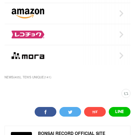
NEWS
(
405
)
TEN'S UNIQUE
(
141
)
BONSAI RECORD OFFICIAL SITE