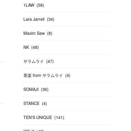
1LAW
(
58
)
Lara Jarrell
(
34
)
Maxim Saw
(
8
)
NK
(
48
)
サラムライ
(
47
)
章楽 from サラムライ
(
4
)
SOMAJI
(
36
)
STANCE
(
4
)
TEN'S UNIQUE
(
141
)