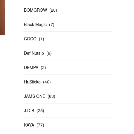
BOMGROW
(
20
)
Black Magic
(
7
)
COCO
(
1
)
Def Nuts.p
(
6
)
DEMPA
(
2
)
Hr.Sticko
(
46
)
JAMS ONE
(
63
)
J.D.B
(
25
)
KAYA
(
77
)