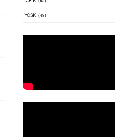
ICE-K
(
42
)
YOSK
(
49
)