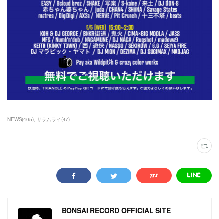
NEWS
(
405
)
サラムライ
(
47
)
BONSAI RECORD OFFICIAL SITE