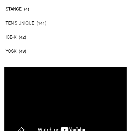
STANCE
(
4
)
TEN'S UNIQUE
(
141
)
ICE-K
(
42
)
YOSK
(
49
)