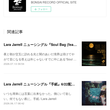
BONSAI RECORD OFFICIAL SITE
フォロー
関連記事
Lara Jarrell ニューシングル『Soul Bag (feat. Def Nuts.p)』配信スタート！
夜と朝が交互に訪れる光と闇のあいだ境界は溶けてや
がて音になる答えは外じゃないすでに中にある“Soul …
2026.07.13 09:54
Lara Jarrell ニューシングル『手紙』6/22配信スタート！
いつも簡単には言葉に出来なかった。側にいて欲し
い。何でもない夜に。手紙 / Lara Jarrell
2026.06.17 08:42