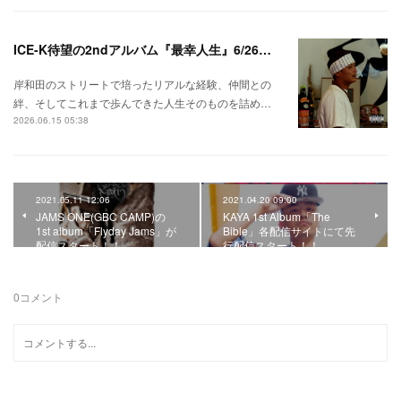
ICE-K待望の2ndアルバム『最幸人生』6/26リリース！
岸和田のストリートで培ったリアルな経験、仲間との
絆、そしてこれまで歩んできた人生そのものを詰め…
2026.06.15 05:38
2021.05.11 12:06
2021.04.20 09:00
JAMS ONE(GBC CAMP)の
KAYA 1st Album「The
1st album「Flyday Jams」が
Bible」各配信サイトにて先
配信スタート！！
行配信スタート！！
0
コメント