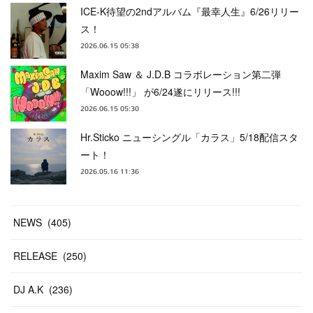
ICE-K待望の2ndアルバム『最幸人生』6/26リリー
ス！
2026.06.15 05:38
Maxim Saw ＆ J.D.B コラボレーション第二弾
「Wooow!!!」 が6/24遂にリリース!!!
2026.06.15 05:30
Hr.Sticko ニューシングル「カラス」5/18配信スタ
ート！
2026.05.16 11:36
NEWS
(
405
)
RELEASE
(
250
)
DJ A.K
(
236
)