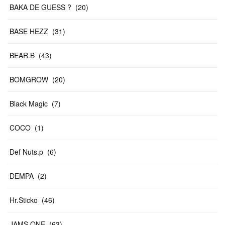
BAKA DE GUESS ?
(
20
)
BASE HEZZ
(
31
)
BEAR.B
(
43
)
BOMGROW
(
20
)
Black Magic
(
7
)
COCO
(
1
)
Def Nuts.p
(
6
)
DEMPA
(
2
)
Hr.Sticko
(
46
)
JAMS ONE
(
63
)