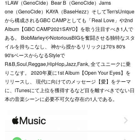
1LAW（GenoCide）Bear B（GenoCide）Jams
one（GenoCide）KAYA（BaseHezz）そしてTen'sUnique
から構成されるGBC CAMPとしても「Real Love」や2nd
Album【GBC CAMP2021SAYO】を歌う注目すべき1人で
ある。 BobMarleyやNotoriousBIGを奮闘させる独特なスタ
イルを持ちこなし、 神から授かるリリックは70's 80's
90'sベースからなるStyleで
R&B,Soul,Reggae,HipHop,Jazz,Fank, 全てユニークに乗
りこなす。 2020年夏に1st Album【Open Your Eyes】を
リリースし、 現代に向けてのメッセージ【愛】をテーマ
に、iTunesにて上位を獲得するなど目を離すべきでない日
本の音楽シーンに必要不可欠な存在の1人である。