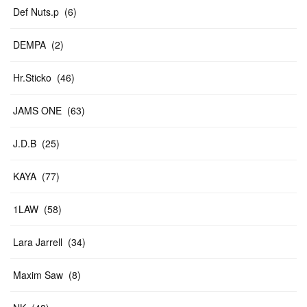
Def Nuts.p
(
6
)
DEMPA
(
2
)
Hr.Sticko
(
46
)
JAMS ONE
(
63
)
J.D.B
(
25
)
KAYA
(
77
)
1LAW
(
58
)
Lara Jarrell
(
34
)
Maxim Saw
(
8
)