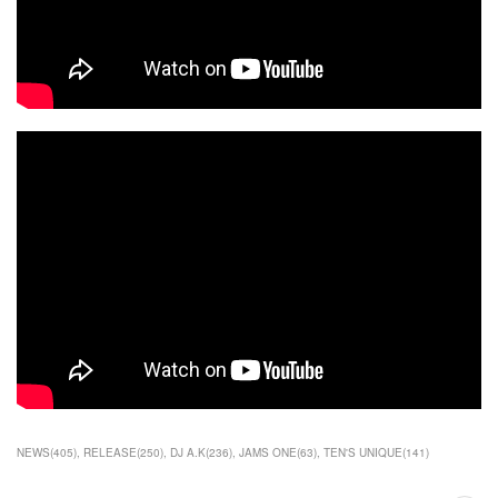
NEWS
(
405
)
RELEASE
(
250
)
DJ A.K
(
236
)
JAMS ONE
(
63
)
TEN'S UNIQUE
(
141
)