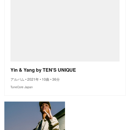
Yin & Yang by TEN'S UNIQUE
アルバム • 2021年 • 10曲 • 36分
TuneCore Japan