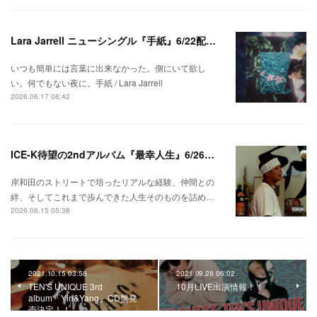
Lara Jarrell ニューシングル『手紙』6/22配信スタート！
いつも簡単には言葉に出来なかった。側にいて欲し
い。何でもない夜に。手紙 / Lara Jarrell
2026.06.17 08:42
ICE-K待望の2ndアルバム『最幸人生』6/26リリース！
岸和田のストリートで培ったリアルな経験、仲間との
絆、そしてこれまで歩んできた人生そのものを詰め…
2026.06.15 05:38
2021.10.15 03:58
2021.09.28 06:02
TEN'S UNIQUE 3rd
10月LIVE出演情報！！
album「Yin&Yang」CD盤発
売決定！！