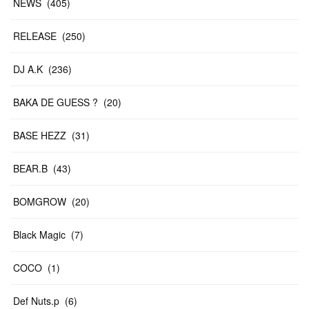
NEWS
(
405
)
RELEASE
(
250
)
DJ A.K
(
236
)
BAKA DE GUESS ?
(
20
)
BASE HEZZ
(
31
)
BEAR.B
(
43
)
BOMGROW
(
20
)
Black Magic
(
7
)
COCO
(
1
)
Def Nuts.p
(
6
)