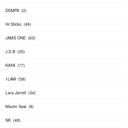
DEMPA
(
2
)
Hr.Sticko
(
46
)
JAMS ONE
(
63
)
J.D.B
(
25
)
KAYA
(
77
)
1LAW
(
58
)
Lara Jarrell
(
34
)
Maxim Saw
(
8
)
NK
(
48
)