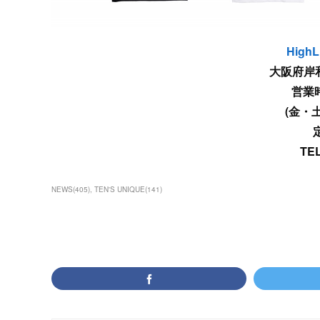
HighL
大阪府岸和
営業時間
(金・
TEL
NEWS
(
405
)
TEN'S UNIQUE
(
141
)