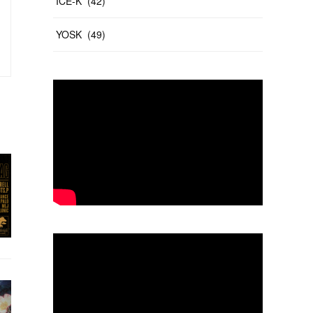
ICE-K
(
42
)
YOSK
(
49
)