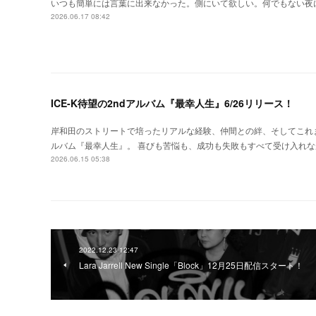
いつも簡単には言葉に出来なかった。側にいて欲しい。何でもない夜に。手紙 / 
2026.06.17 08:42
ICE-K待望の2ndアルバム『最幸人生』6/26リリース！
岸和田のストリートで培ったリアルな経験、仲間との絆、そしてこれまで
ルバム『最幸人生』。 喜びも苦悩も、成功も失敗もすべて受け入れ
2026.06.15 05:38
2022.12.23 12:47
Lara Jarrell New Single「Block」12月25日配信スタート！