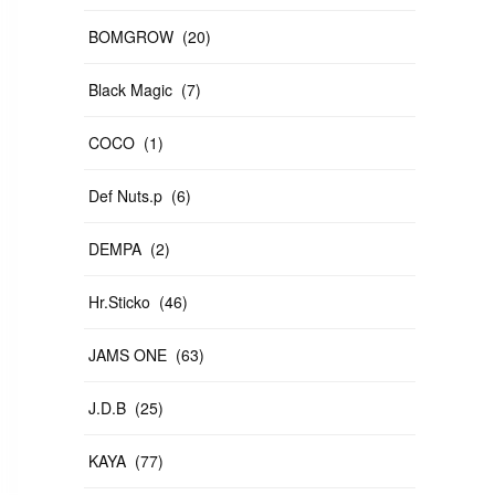
BOMGROW
(
20
)
Black Magic
(
7
)
COCO
(
1
)
Def Nuts.p
(
6
)
DEMPA
(
2
)
Hr.Sticko
(
46
)
JAMS ONE
(
63
)
J.D.B
(
25
)
KAYA
(
77
)