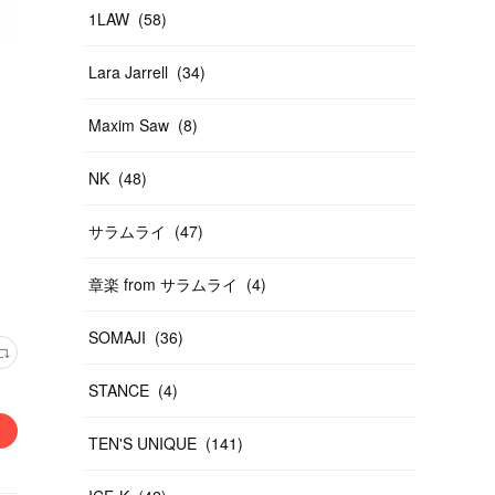
1LAW
(
58
)
Lara Jarrell
(
34
)
Maxim Saw
(
8
)
NK
(
48
)
サラムライ
(
47
)
章楽 from サラムライ
(
4
)
SOMAJI
(
36
)
STANCE
(
4
)
TEN'S UNIQUE
(
141
)