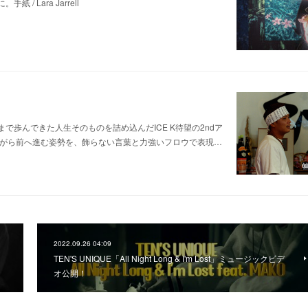
Lara Jarrell
歩んできた人生そのものを詰め込んだICE K待望の2ndア
ながら前へ進む姿勢を、飾らない言葉と力強いフロウで表現…
2022.09.26 04:09
TEN'S UNIQUE「All Night Long & I'm Lost」ミュージックビデ
オ公開！