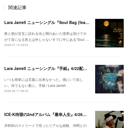
関連記事
Lara Jarrell ニューシングル『Soul Bag (feat. Def Nuts.p)』配信スタート！
夜と朝が交互に訪れる光と闇のあいだ境界は溶けてや
がて音になる答えは外じゃないすでに中にある“Soul …
2026.07.13 09:54
Lara Jarrell ニューシングル『手紙』6/22配信スタート！
いつも簡単には言葉に出来なかった。側にいて欲し
い。何でもない夜に。手紙 / Lara Jarrell
2026.06.17 08:42
ICE-K待望の2ndアルバム『最幸人生』6/26リリース！
岸和田のストリートで培ったリアルな経験、仲間との