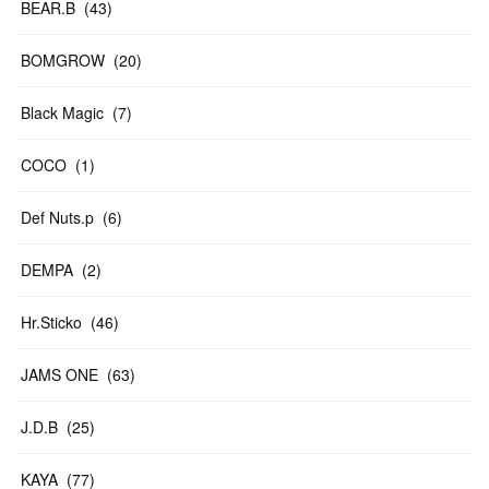
BEAR.B
(
43
)
BOMGROW
(
20
)
Black Magic
(
7
)
COCO
(
1
)
Def Nuts.p
(
6
)
DEMPA
(
2
)
Hr.Sticko
(
46
)
JAMS ONE
(
63
)
J.D.B
(
25
)
KAYA
(
77
)