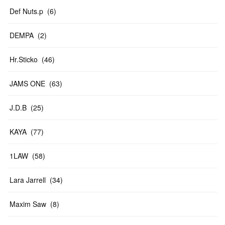
Def Nuts.p
(
6
)
DEMPA
(
2
)
Hr.Sticko
(
46
)
JAMS ONE
(
63
)
J.D.B
(
25
)
KAYA
(
77
)
1LAW
(
58
)
Lara Jarrell
(
34
)
Maxim Saw
(
8
)