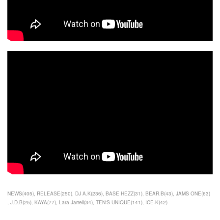
NEWS
(
405
)
RELEASE
(
250
)
DJ A.K
(
236
)
BASE HEZZ
(
31
)
BEAR.B
(
43
)
JAMS ONE
(
63
)
J.D.B
(
25
)
KAYA
(
77
)
Lara Jarrell
(
34
)
TEN'S UNIQUE
(
141
)
ICE-K
(
42
)