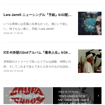
Lara Jarrell ニューシングル『手紙』6/22配信スタート！
いつも簡単には言葉に出来なかった。側にいて欲し
い。何でもない夜に。手紙 / Lara Jarrell
2026.06.17 08:42
ICE-K待望の2ndアルバム『最幸人生』6/26リリース！
岸和田のストリートで培ったリアルな経験、仲間との
絆、そしてこれまで歩んできた人生そのものを詰め…
2026.06.15 05:38
2023.11.08 08:25
2023.10.15 04:44
DJ DAIYA（CCS）が未発表
TEN'S UNIQUE NEW
曲を中心にミックス
MV『HIGH TIME (feat D
『CHUPA CHAPS LOST M…
SHOCK, PINE ROBBIE)』…