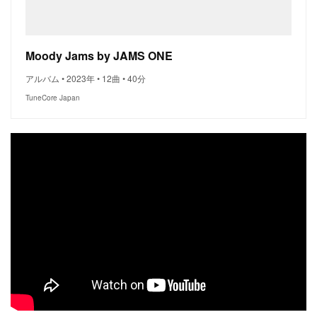
Moody Jams by JAMS ONE
アルバム • 2023年 • 12曲 • 40分
TuneCore Japan