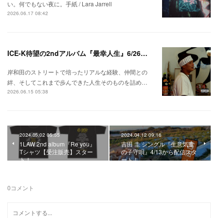
い。何でもない夜に。手紙 / Lara Jarrell
2026.06.17 08:42
ICE-K待望の2ndアルバム『最幸人生』6/26リリース！
岸和田のストリートで培ったリアルな経験、仲間との
絆、そしてこれまで歩んできた人生そのものを詰め…
2026.06.15 05:38
2024.05.02 05:55
2024.04.12 09:16
1LAW 2nd album『Re you』
吉田 圭 シングル『生意気童
Tシャツ【受注販売】スター
の子守唄』4/13から配信スタ
ト！
ート！
0
コメント