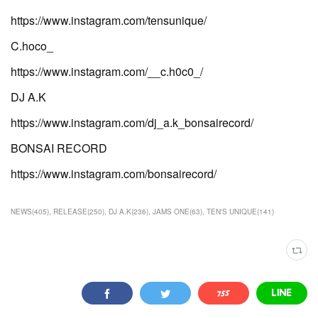
https://www.instagram.com/tensunique/
C.hoco_
https://www.instagram.com/__c.h0c0_/
DJ A.K
https://www.instagram.com/dj_a.k_bonsairecord/
BONSAI RECORD
https://www.instagram.com/bonsairecord/
NEWS
(
405
)
RELEASE
(
250
)
DJ A.K
(
236
)
JAMS ONE
(
63
)
TEN'S UNIQUE
(
141
)