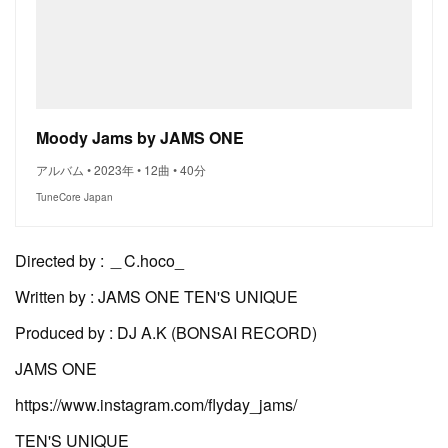
Moody Jams by JAMS ONE
アルバム • 2023年 • 12曲 • 40分
TuneCore Japan
Directed by : ＿C.hoco_
Written by : JAMS ONE TEN'S UNIQUE
Produced by : DJ A.K (BONSAI RECORD)
JAMS ONE
https://www.instagram.com/flyday_jams/
TEN'S UNIQUE