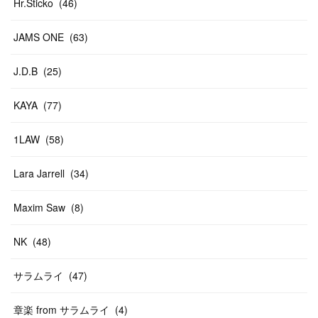
Hr.Sticko
(
46
)
JAMS ONE
(
63
)
J.D.B
(
25
)
KAYA
(
77
)
1LAW
(
58
)
Lara Jarrell
(
34
)
Maxim Saw
(
8
)
NK
(
48
)
サラムライ
(
47
)
章楽 from サラムライ
(
4
)