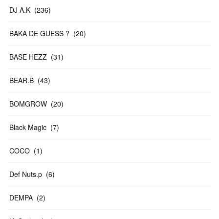
DJ A.K
(
236
)
BAKA DE GUESS ?
(
20
)
BASE HEZZ
(
31
)
BEAR.B
(
43
)
BOMGROW
(
20
)
Black Magic
(
7
)
COCO
(
1
)
Def Nuts.p
(
6
)
DEMPA
(
2
)