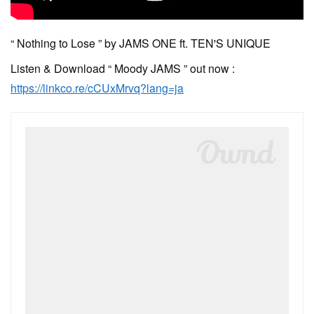
“ Nothing to Lose ” by JAMS ONE ft. TEN'S UNIQUE
Listen & Download “ Moody JAMS ” out now :
https://linkco.re/cCUxMrvq?lang=ja