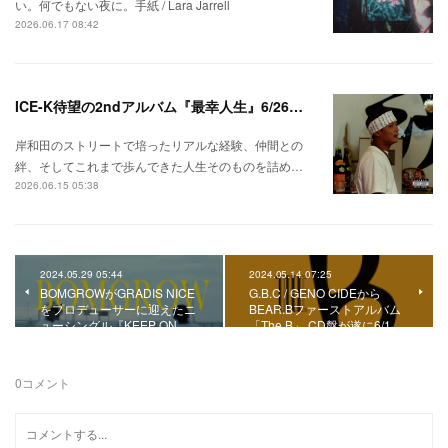
い。何でもない夜に。手紙 / Lara Jarrell
2026.06.17 08:42
ICE-K待望の2ndアルバム『最幸人生』6/26リリース！
岸和田のストリートで培ったリアルな経験、仲間との
絆、そしてこれまで歩んできた人生そのものを詰め…
2026.06.15 05:38
2024.05.29 05:44
2024.05.14 07:25
BOMGROWがGRADIS NICE
G.B.C / GENO CIDEから
をプロデューサーに迎えたニ
BEAR.Bファーストアルバム
ューシングル『KEEP ON…
「The B」 CD盤が遂に6/1…
0
コメント