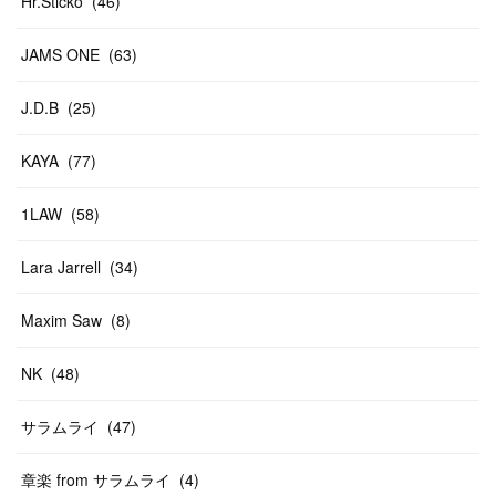
Hr.Sticko
(
46
)
JAMS ONE
(
63
)
J.D.B
(
25
)
KAYA
(
77
)
1LAW
(
58
)
Lara Jarrell
(
34
)
Maxim Saw
(
8
)
NK
(
48
)
サラムライ
(
47
)
章楽 from サラムライ
(
4
)