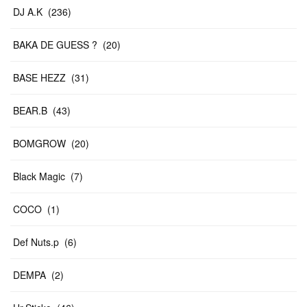
DJ A.K
(
236
)
BAKA DE GUESS ?
(
20
)
BASE HEZZ
(
31
)
BEAR.B
(
43
)
BOMGROW
(
20
)
Black Magic
(
7
)
COCO
(
1
)
Def Nuts.p
(
6
)
DEMPA
(
2
)