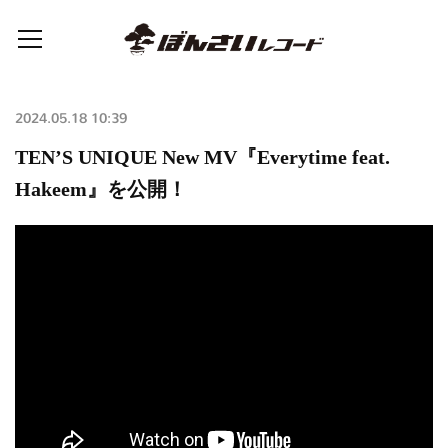
2024.05.18 10:39
TEN’S UNIQUE New MV『Everytime feat.
Hakeem』を公開！