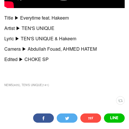
Title ▶︎ Everytime feat. Hakeem
Artist ▶︎ TEN'S UNIQUE
Lyric ▶︎ TEN'S UNIQUE & Hakeem
Camera ▶︎ Abdullah Fouad, AHMED HATEM
Edited ▶︎ CHOKE SP
NEWS
(
405
)
TEN'S UNIQUE
(
141
)