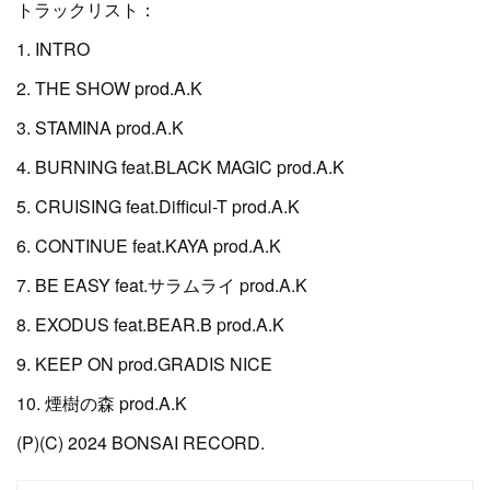
トラックリスト：
1. INTRO
2. THE SHOW prod.A.K
3. STAMINA prod.A.K
4. BURNING feat.BLACK MAGIC prod.A.K
5. CRUISING feat.Difficul-T prod.A.K
6. CONTINUE feat.KAYA prod.A.K
7. BE EASY feat.サラムライ prod.A.K
8. EXODUS feat.BEAR.B prod.A.K
9. KEEP ON prod.GRADIS NICE
10. 煙樹の森 prod.A.K
(P)(C) 2024 BONSAI RECORD.