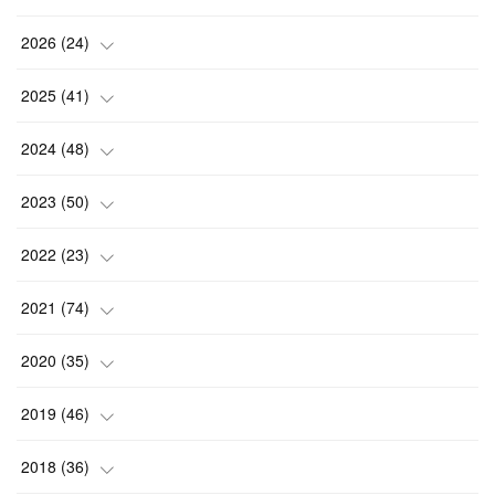
2026
(
24
)
(
1
)
2025
(
41
)
(
3
)
(
4
)
2024
(
48
)
(
2
)
(
4
)
(
3
)
2023
(
50
)
(
7
)
(
3
)
(
2
)
(
3
)
2022
(
23
)
(
3
)
(
1
)
(
4
)
(
7
)
(
5
)
2021
(
74
)
(
7
)
(
4
)
(
3
)
(
2
)
(
1
)
(
3
)
2020
(
35
)
(
1
)
(
4
)
(
4
)
(
4
)
(
1
)
(
4
)
(
7
)
2019
(
46
)
(
3
)
(
4
)
(
4
)
(
1
)
(
6
)
(
4
)
(
10
)
2018
(
36
)