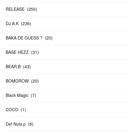
RELEASE
(
250
)
DJ A.K
(
236
)
BAKA DE GUESS ?
(
20
)
BASE HEZZ
(
31
)
BEAR.B
(
43
)
BOMGROW
(
20
)
Black Magic
(
7
)
COCO
(
1
)
Def Nuts.p
(
6
)