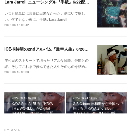
Lara Jarrell ニューシングル『手紙』6/22配信スタート！
いつも簡単には言葉に出来なかった。側にいて欲し
い。何でもない夜に。手紙 / Lara Jarrell
2026.06.17 08:42
ICE-K待望の2ndアルバム『最幸人生』6/26リリース！
岸和田のストリートで培ったリアルな経験、仲間との
絆、そしてこれまで歩んできた人生そのものを詰め…
2026.06.15 05:38
2024.08.15 07:30
2024.06.24 12:25
KAYA 2nd ALBUM『KAYA
G.B.C from 岸和田から全国へ
THE WORLD』がDigital
届ける。 KAYA 2nd album
Release。8/16から一斉配…
"KAYA THE WORLD" CD盤…
0
コメント