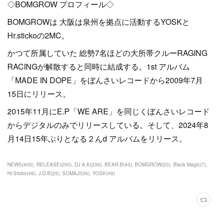
◇BOMGROW プロフィール◇
BOMGROWは 大阪は泉州を拠点に活動するYOSKと
Hr.stickoの2MC。
かつて所属していた 総勢7名ほどの大所帯クルーRAGING
RACINGが解散すると同時に結成する。1st アルバム
「MADE IN DOPE」をぼんさいレコードから2009年7月
15日にリリース。
2015年11月にE.P「WE ARE」を同じくぼんさいレコード
からデジタルのみでリリースしている。そして、2024年8
月14日15年ぶりとなる２んd アルバムをリリース。
NEWS
(
405
)
RELEASE
(
250
)
DJ A.K
(
236
)
BEAR.B
(
43
)
BOMGROW
(
20
)
Black Magic
(
7
)
Hr.Sticko
(
46
)
J.D.B
(
25
)
SOMAJI
(
36
)
YOSK
(
49
)