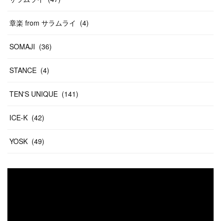
章楽 from サラムライ
(
4
)
SOMAJI
(
36
)
STANCE
(
4
)
TEN'S UNIQUE
(
141
)
ICE-K
(
42
)
YOSK
(
49
)