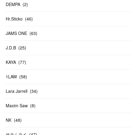
DEMPA
(
2
)
Hr.Sticko
(
46
)
JAMS ONE
(
63
)
J.D.B
(
25
)
KAYA
(
77
)
1LAW
(
58
)
Lara Jarrell
(
34
)
Maxim Saw
(
8
)
NK
(
48
)
サラムライ
(
47
)