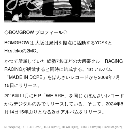
◇BOMGROW プロフィール◇
BOMGROWは 大阪は泉州を拠点に活動するYOSKと
Hr.stickoの2MC。
かつて所属していた 総勢7名ほどの大所帯クルーRAGING
RACINGが解散すると同時に結成する。1st アルバム
「MADE IN DOPE」をぼんさいレコードから2009年7月
15日にリリース。
2015年11月にE.P「WE ARE」を同じくぼんさいレコード
からデジタルのみでリリースしている。そして、2024年8
月14日15年ぶりとなる2nd アルバムをリリース。
NEWS
(
405
)
RELEASE
(
250
)
DJ A.K
(
236
)
BEAR.B
(
43
)
BOMGROW
(
20
)
Black Magic
(
7
)