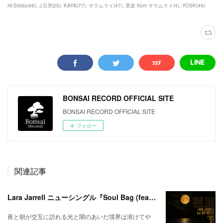
Hr.Sticko
(
46
)
J.D.B
(
25
)
KAYA
(
77
)
サラムライ
(
47
)
章楽 from サラムライ
(
4
)
YOSK
(
49
)
BONSAI RECORD OFFICIAL SITE
BONSAI RECORD OFFICIAL SITE
フォロー
関連記事
Lara Jarrell ニューシングル『Soul Bag (feat. Def Nuts.p)』配信スタート！
夜と朝が交互に訪れる光と闇のあいだ境界は溶けてや