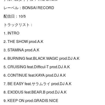
レーベル：BONSAI RECORD
配信日：10/5
トラックリスト：
1. INTRO
2. THE SHOW prod.A.K
3. STAMINA prod.A.K
4. BURNING feat.BLACK MAGIC prod.DJ A.K
5. CRUISING feat.Difficul-T prod.DJ A.K
6. CONTINUE feat.KAYA prod.DJ A.K
7. BE EASY feat.サラムライ prod.DJ A.K
8. EXODUS feat.BEAR.B prod.DJ A.K
9. KEEP ON prod.GRADIS NICE