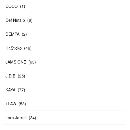
COCO
(
1
)
Def Nuts.p
(
6
)
DEMPA
(
2
)
Hr.Sticko
(
46
)
JAMS ONE
(
63
)
J.D.B
(
25
)
KAYA
(
77
)
1LAW
(
58
)
Lara Jarrell
(
34
)