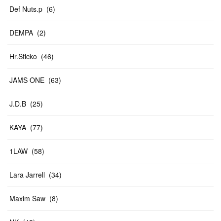
Def Nuts.p
(
6
)
DEMPA
(
2
)
Hr.Sticko
(
46
)
JAMS ONE
(
63
)
J.D.B
(
25
)
KAYA
(
77
)
1LAW
(
58
)
Lara Jarrell
(
34
)
Maxim Saw
(
8
)