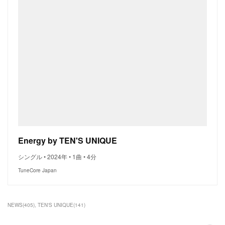
Energy by TEN'S UNIQUE
シングル • 2024年 • 1曲 • 4分
TuneCore Japan
NEWS
(
405
)
TEN'S UNIQUE
(
141
)