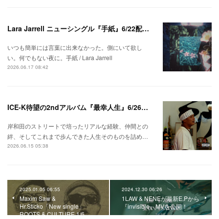
Lara Jarrell ニューシングル『手紙』6/22配信スタート！
いつも簡単には言葉に出来なかった。側にいて欲し
い。何でもない夜に。手紙 / Lara Jarrell
2026.06.17 08:42
ICE-K待望の2ndアルバム『最幸人生』6/26リリース！
岸和田のストリートで培ったリアルな経験、仲間との
絆、そしてこれまで歩んできた人生そのものを詰め…
2026.06.15 05:38
2025.01.05 06:55
2024.12.30 06:26
Maxim Saw &
1LAW & NENEが最新E.Pから
Hr.Sticko「New single」
『invisible』MVを公開！
ROOTS & CULTURE 1/6 …