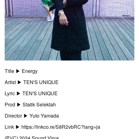
Title ▶︎ Energy
Artist ▶︎ TEN'S UNIQUE
Lyric ▶︎ TEN'S UNIQUE
Prod ▶︎ Statik Selektah
Director ▶︎ Yuto Yamada
Link ▶︎ https://linkco.re/S8R2vbRC?lang=ja
(P)(C) 2024 Sound Virus.