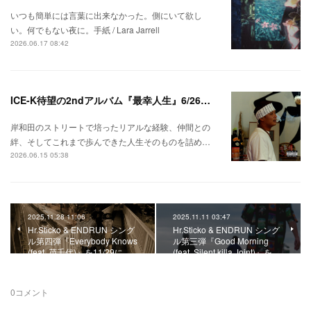
いつも簡単には言葉に出来なかった。側にいて欲し
い。何でもない夜に。手紙 / Lara Jarrell
2026.06.17 08:42
ICE-K待望の2ndアルバム『最幸人生』6/26リリース！
岸和田のストリートで培ったリアルな経験、仲間との
絆、そしてこれまで歩んできた人生そのものを詰め…
2026.06.15 05:38
2025.11.28 11:06
2025.11.11 03:47
Hr.Sticko & ENDRUN シング
Hr.Sticko & ENDRUN シング
ル第四弾『Everybody Knows
ル第三弾『Good Morning
(feat. 茂千代)』を11/29に…
(feat. Silent killa Joint)』を…
0
コメント