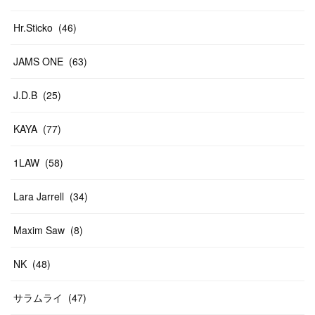
Hr.Sticko
(
46
)
JAMS ONE
(
63
)
J.D.B
(
25
)
KAYA
(
77
)
1LAW
(
58
)
Lara Jarrell
(
34
)
Maxim Saw
(
8
)
NK
(
48
)
サラムライ
(
47
)