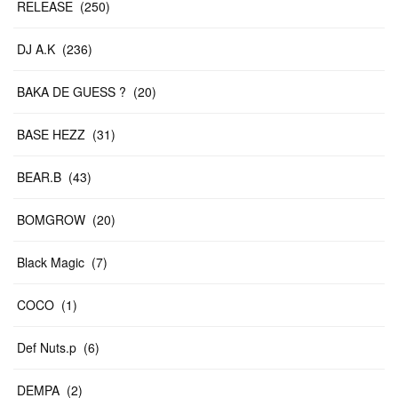
RELEASE
(
250
)
DJ A.K
(
236
)
BAKA DE GUESS ?
(
20
)
BASE HEZZ
(
31
)
BEAR.B
(
43
)
BOMGROW
(
20
)
Black Magic
(
7
)
COCO
(
1
)
Def Nuts.p
(
6
)
DEMPA
(
2
)