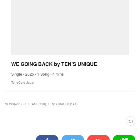
WE GOING BACK by TEN'S UNIQUE
Single • 2025 • 1 Song • 4 mins
TuneCore Japan
NEWS
(
405
)
RELEASE
(
250
)
TEN'S UNIQUE
(
141
)