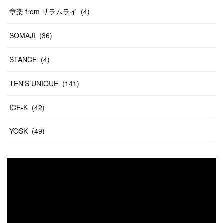
章楽 from サラムライ
(
4
)
SOMAJI
(
36
)
STANCE
(
4
)
TEN'S UNIQUE
(
141
)
ICE-K
(
42
)
YOSK
(
49
)