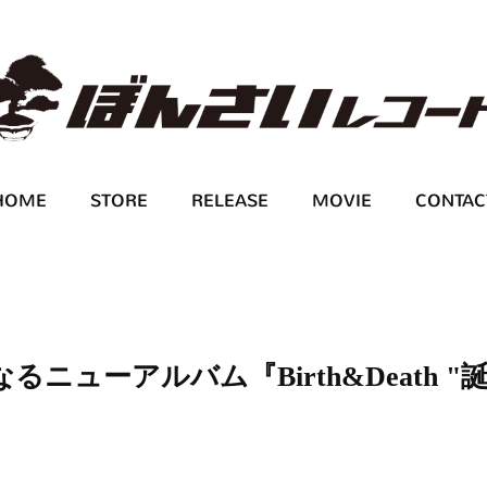
HOME
STORE
RELEASE
MOVIE
CONTAC
なるニューアルバム『Birth&Death "
！