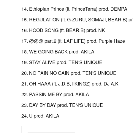
14. Ethiopian Prince (ft. PrinceTerra) prod. DEMPA
15. REGULATION (ft. G-ZURU, SOMAJI, BEAR.B) pr
16. HOOD SONG (ft. BEAR.B) prod. NK
17. @@@ part.2 (ft. LAF LIFE) prod. Purple Haze
18. WE GOING BACK prod. AKILA
19. STAY ALIVE prod. TEN'S UNIQUE
20. NO PAIN NO GAIN prod. TEN'S UNIQUE
21. OH HAAA (ft. J.D.B, IIKINGZ) prod. DJ A.K
22. PASSIN ME BY prod. AKILA
23. DAY BY DAY prod. TEN'S UNIQUE
24. U prod. AKILA