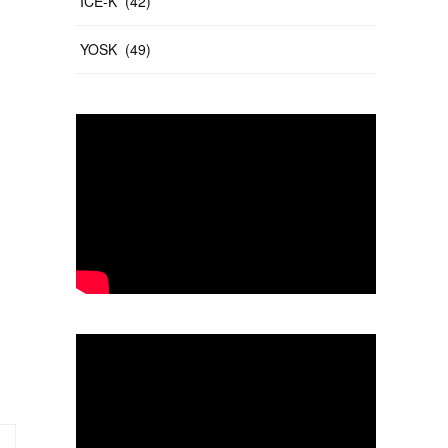
ICE-K
(
42
)
YOSK
(
49
)