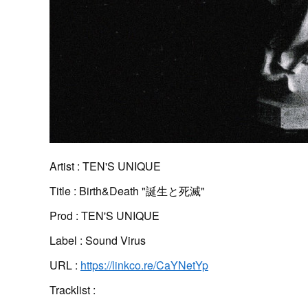
Artist : TEN'S UNIQUE
Title : Birth&Death "誕生と死滅"
Prod : TEN'S UNIQUE
Label : Sound Virus
URL :
https://linkco.re/CaYNetYp
Tracklist :