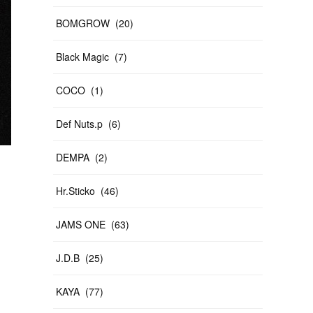
BOMGROW
(
20
)
Black Magic
(
7
)
COCO
(
1
)
Def Nuts.p
(
6
)
DEMPA
(
2
)
Hr.Sticko
(
46
)
JAMS ONE
(
63
)
J.D.B
(
25
)
KAYA
(
77
)