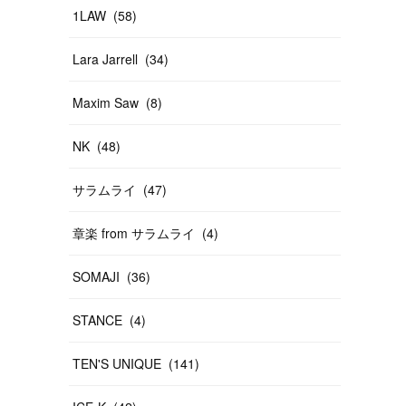
1LAW
(
58
)
Lara Jarrell
(
34
)
Maxim Saw
(
8
)
NK
(
48
)
サラムライ
(
47
)
章楽 from サラムライ
(
4
)
SOMAJI
(
36
)
STANCE
(
4
)
TEN'S UNIQUE
(
141
)