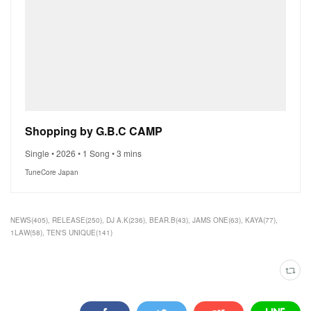
Shopping by G.B.C CAMP
Single • 2026 • 1 Song • 3 mins
TuneCore Japan
NEWS
(
405
)
RELEASE
(
250
)
DJ A.K
(
236
)
BEAR.B
(
43
)
JAMS ONE
(
63
)
KAYA
(
77
)
1LAW
(
58
)
TEN'S UNIQUE
(
141
)