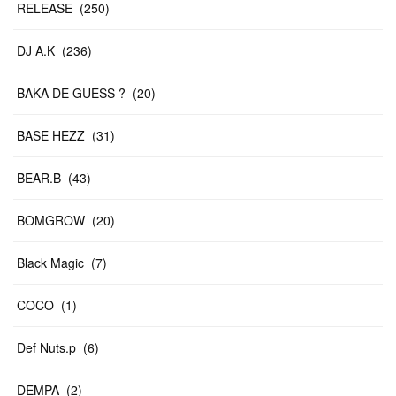
RELEASE
(
250
)
DJ A.K
(
236
)
BAKA DE GUESS ?
(
20
)
BASE HEZZ
(
31
)
BEAR.B
(
43
)
BOMGROW
(
20
)
Black Magic
(
7
)
COCO
(
1
)
Def Nuts.p
(
6
)
DEMPA
(
2
)