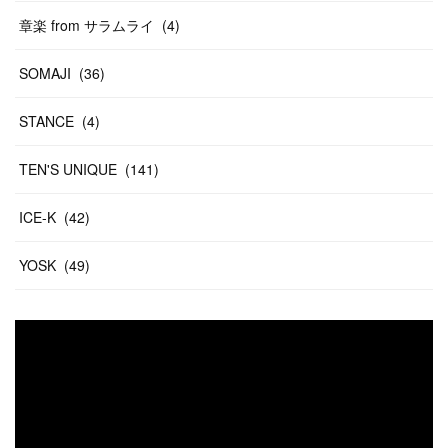
章楽 from サラムライ
(
4
)
SOMAJI
(
36
)
STANCE
(
4
)
TEN'S UNIQUE
(
141
)
ICE-K
(
42
)
YOSK
(
49
)