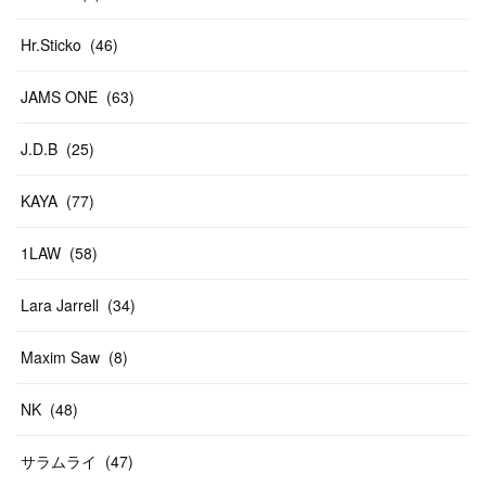
Hr.Sticko
(
46
)
JAMS ONE
(
63
)
J.D.B
(
25
)
KAYA
(
77
)
1LAW
(
58
)
Lara Jarrell
(
34
)
Maxim Saw
(
8
)
NK
(
48
)
サラムライ
(
47
)