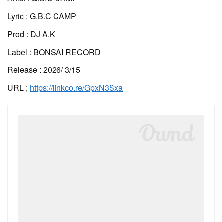
Lyric : G.B.C CAMP
Prod : DJ A.K
Label : BONSAI RECORD
Release : 2026/ 3/15
URL ;
https://linkco.re/GpxN3Sxa