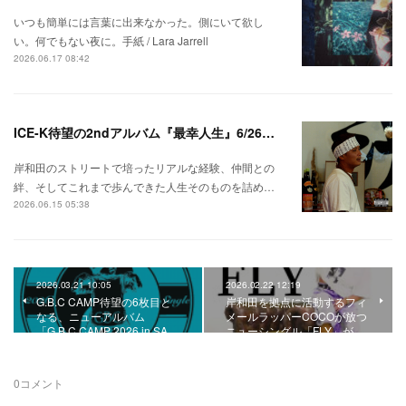
いつも簡単には言葉に出来なかった。側にいて欲し
い。何でもない夜に。手紙 / Lara Jarrell
2026.06.17 08:42
ICE-K待望の2ndアルバム『最幸人生』6/26リリース！
岸和田のストリートで培ったリアルな経験、仲間との
絆、そしてこれまで歩んできた人生そのものを詰め…
2026.06.15 05:38
2026.03.21 10:05
2026.02.22 12:19
G.B.C CAMP待望の6枚目と
岸和田を拠点に活動するフィ
なる、ニューアルバム
メールラッパーCOCOが放つ
「G.B.C CAMP 2026 in SA…
ニューシングル「FLY」が…
0
コメント