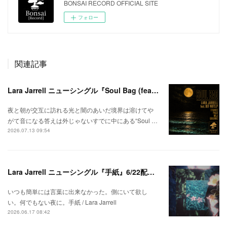
BONSAI RECORD OFFICIAL SITE
フォロー
関連記事
Lara Jarrell ニューシングル『Soul Bag (feat. Def Nuts.p)』配信スタート！
夜と朝が交互に訪れる光と闇のあいだ境界は溶けてや
がて音になる答えは外じゃないすでに中にある“Soul …
2026.07.13 09:54
Lara Jarrell ニューシングル『手紙』6/22配信スタート！
いつも簡単には言葉に出来なかった。側にいて欲し
い。何でもない夜に。手紙 / Lara Jarrell
2026.06.17 08:42