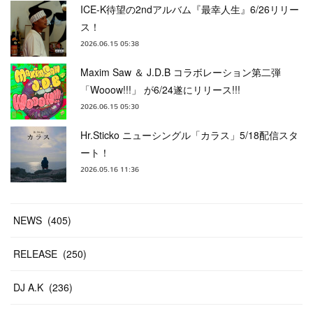
ICE-K待望の2ndアルバム『最幸人生』6/26リリー
ス！
2026.06.15 05:38
Maxim Saw ＆ J.D.B コラボレーション第二弾
「Wooow!!!」 が6/24遂にリリース!!!
2026.06.15 05:30
Hr.Sticko ニューシングル「カラス」5/18配信スタ
ート！
2026.05.16 11:36
NEWS
(
405
)
RELEASE
(
250
)
DJ A.K
(
236
)