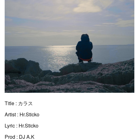
Title : カラス
Artist : Hr.Sticko
Lyric : Hr.Sticko
Prod : DJ A.K