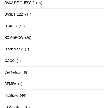
BAKA DE GUESS ?
(
20
)
BASE HEZZ
(
31
)
BEAR.B
(
43
)
BOMGROW
(
20
)
Black Magic
(
7
)
COCO
(
1
)
Def Nuts.p
(
6
)
DEMPA
(
2
)
Hr.Sticko
(
46
)
JAMS ONE
(
63
)