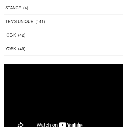
STANCE
(
4
)
TEN'S UNIQUE
(
141
)
ICE-K
(
42
)
YOSK
(
49
)