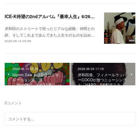
ICE-K待望の2ndアルバム『最幸人生』6/26リリース！
岸和田のストリートで培ったリアルな経験、仲間との
絆、そしてこれまで歩んできた人生そのものを詰め…
2026.06.15 05:38
2026.06.15 05:30
2026.05.03 11:19
Maxim Saw ＆ J.D.B コラボ
岸和田発、フィメールラッパ
レーション第二弾
ーCOCOが放つニューシング
「Wooow!!!」 が6/24遂に…
ル「HARD」5/6配信スタ…
0
コメント