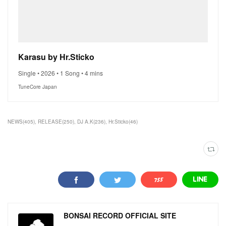
Karasu by Hr.Sticko
Single • 2026 • 1 Song • 4 mins
TuneCore Japan
NEWS
(
405
)
RELEASE
(
250
)
DJ A.K
(
236
)
Hr.Sticko
(
46
)
BONSAI RECORD OFFICIAL SITE