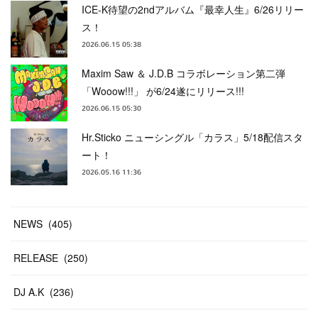
ICE-K待望の2ndアルバム『最幸人生』6/26リリー
ス！
2026.06.15 05:38
Maxim Saw ＆ J.D.B コラボレーション第二弾
「Wooow!!!」 が6/24遂にリリース!!!
2026.06.15 05:30
Hr.Sticko ニューシングル「カラス」5/18配信スタ
ート！
2026.05.16 11:36
NEWS
(
405
)
RELEASE
(
250
)
DJ A.K
(
236
)