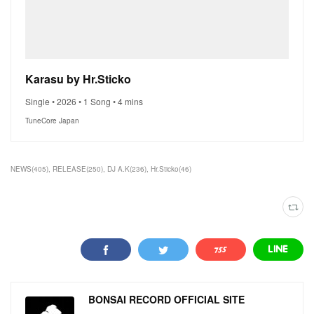
Karasu by Hr.Sticko
Single • 2026 • 1 Song • 4 mins
TuneCore Japan
NEWS
(
405
)
RELEASE
(
250
)
DJ A.K
(
236
)
Hr.Sticko
(
46
)
BONSAI RECORD OFFICIAL SITE