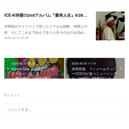
ICE-K待望の2ndアルバム『最幸人生』6/26リリース！
岸和田のストリートで培ったリアルな経験、仲間との
絆、そしてこれまで歩んできた人生そのものを詰め…
2026.06.15 05:38
2026.06.15 05:30
2026.05.03 11:19
Maxim Saw ＆ J.D.B コラボ
岸和田発、フィメールラッパ
レーション第二弾
ーCOCOが放つニューシング
「Wooow!!!」 が6/24遂に…
ル「HARD」5/6配信スタ…
0
コメント