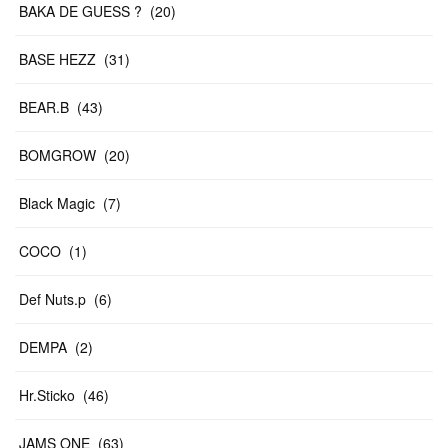
BAKA DE GUESS ?
(
20
)
BASE HEZZ
(
31
)
BEAR.B
(
43
)
BOMGROW
(
20
)
Black Magic
(
7
)
COCO
(
1
)
Def Nuts.p
(
6
)
DEMPA
(
2
)
Hr.Sticko
(
46
)
JAMS ONE
(
63
)