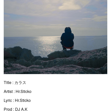
Title : カラス
Artist : Hr.Sticko
Lyric : Hr.Sticko
Prod : DJ A.K