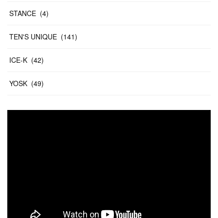
STANCE
(
4
)
TEN'S UNIQUE
(
141
)
ICE-K
(
42
)
YOSK
(
49
)