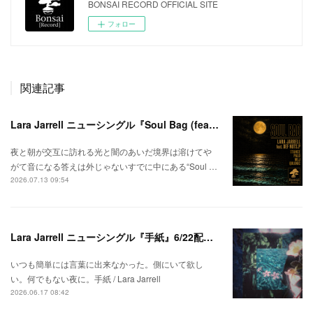
BONSAI RECORD OFFICIAL SITE
フォロー
関連記事
Lara Jarrell ニューシングル『Soul Bag (feat. Def Nuts.p)』配信スタート！
夜と朝が交互に訪れる光と闇のあいだ境界は溶けてや
がて音になる答えは外じゃないすでに中にある“Soul …
2026.07.13 09:54
Lara Jarrell ニューシングル『手紙』6/22配信スタート！
いつも簡単には言葉に出来なかった。側にいて欲し
い。何でもない夜に。手紙 / Lara Jarrell
2026.06.17 08:42