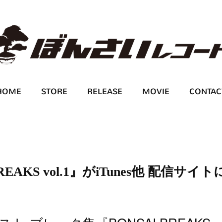
HOME
STORE
RELEASE
MOVIE
CONTAC
EAKS vol.1』がiTunes他 配信サイト