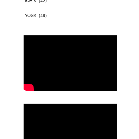
ICE-K
(
42
)
YOSK
(
49
)