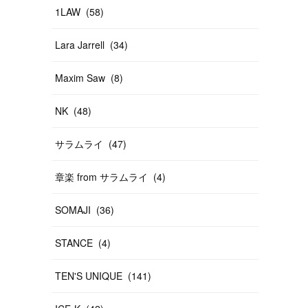
1LAW
(
58
)
Lara Jarrell
(
34
)
Maxim Saw
(
8
)
NK
(
48
)
サラムライ
(
47
)
章楽 from サラムライ
(
4
)
SOMAJI
(
36
)
STANCE
(
4
)
TEN'S UNIQUE
(
141
)