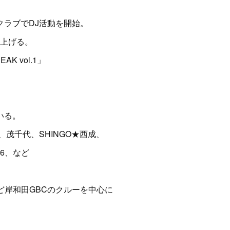
のクラブでDJ活動を開始。
ち上げる。
K vol.1」
いる。
DY、茂千代、SHINGO★西成、
46、など
YAなど岸和田GBCのクルーを中心に