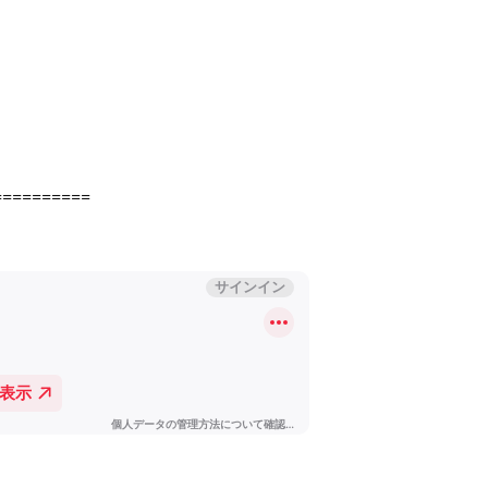
==========