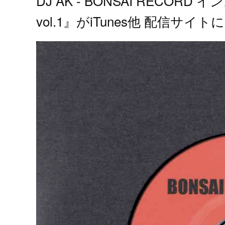
DJ AK - BONSAI RECORD
vol.1』がiTunes他 配信サ