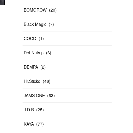
BOMGROW
(
20
)
Black Magic
(
7
)
COCO
(
1
)
Def Nuts.p
(
6
)
DEMPA
(
2
)
Hr.Sticko
(
46
)
JAMS ONE
(
63
)
J.D.B
(
25
)
KAYA
(
77
)