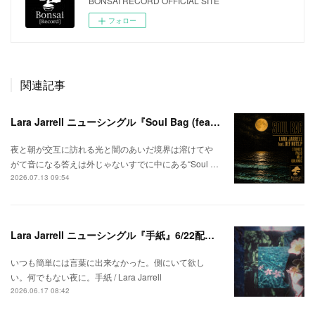
BONSAI RECORD OFFICIAL SITE
フォロー
関連記事
Lara Jarrell ニューシングル『Soul Bag (feat. Def Nuts.p)』配信スタート！
夜と朝が交互に訪れる光と闇のあいだ境界は溶けてや
がて音になる答えは外じゃないすでに中にある“Soul …
2026.07.13 09:54
Lara Jarrell ニューシングル『手紙』6/22配信スタート！
いつも簡単には言葉に出来なかった。側にいて欲し
い。何でもない夜に。手紙 / Lara Jarrell
2026.06.17 08:42