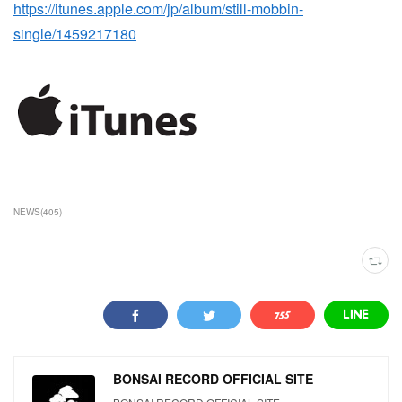
https://itunes.apple.com/jp/album/still-mobbin-
single/1459217180
NEWS
(
405
)
BONSAI RECORD OFFICIAL SITE