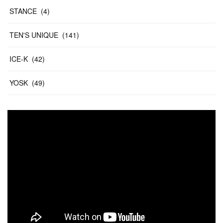
STANCE
(
4
)
TEN'S UNIQUE
(
141
)
ICE-K
(
42
)
YOSK
(
49
)