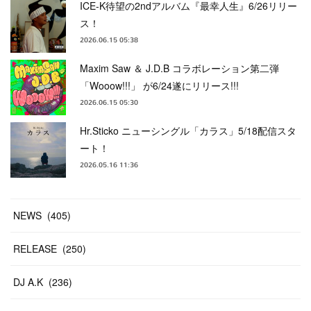
ICE-K待望の2ndアルバム『最幸人生』6/26リリー
ス！
2026.06.15 05:38
Maxim Saw ＆ J.D.B コラボレーション第二弾
「Wooow!!!」 が6/24遂にリリース!!!
2026.06.15 05:30
Hr.Sticko ニューシングル「カラス」5/18配信スタ
ート！
2026.05.16 11:36
NEWS
(
405
)
RELEASE
(
250
)
DJ A.K
(
236
)