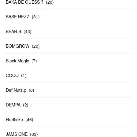
BAKA DE GUESS ?
(
20
)
BASE HEZZ
(
31
)
BEAR.B
(
43
)
BOMGROW
(
20
)
Black Magic
(
7
)
COCO
(
1
)
Def Nuts.p
(
6
)
DEMPA
(
2
)
Hr.Sticko
(
46
)
JAMS ONE
(
63
)