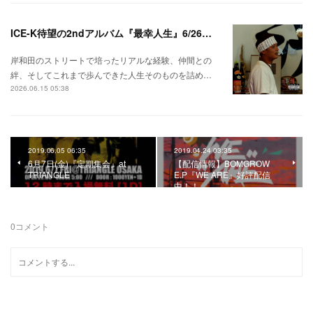
ICE-K待望の2ndアルバム『最幸人生』6/26リリース！
岸和田のストリートで培ったリアルな経験、仲間との
絆、そしてこれまで歩んできた人生そのものを詰め…
2026.06.15 05:38
2019.06.05 06:35
2019.04.24 03:35
6月7日(金)『定期集会』at
【配信情報】BOMGROW
TRIANGLE
E.P『WE ARE』好評配信
中！！
0
コメント