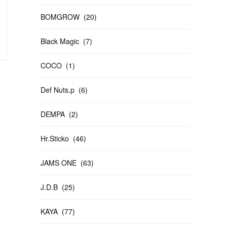
BOMGROW
(
20
)
Black Magic
(
7
)
COCO
(
1
)
Def Nuts.p
(
6
)
DEMPA
(
2
)
Hr.Sticko
(
46
)
JAMS ONE
(
63
)
J.D.B
(
25
)
KAYA
(
77
)