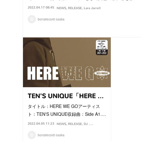
2022.04.17 08:45
NEWS
RELEASE
Lara Jarrell
bonsirecord osaka
TEN'S UNIQUE「HERE …
タイトル：HERE WE GOアーティス
ト：TEN'S UNIQUE収録曲：Side A1.…
2022.04.05 11:23
NEWS
RELEASE
DJ A.K
TEN'S UNIQUE
bonsirecord osaka