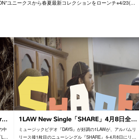
LLECTION”ユニークスから春夏最新コレクションをローンチ※4/23(…
r…
1LAW New Single「SHARE」4月8日全…
の中
ミュージックビデオ『DAYS』が好調の1LAWが、アルバムリ
L…
リース後1枚目のニューシングル『SHARE』を4月8日にリ…