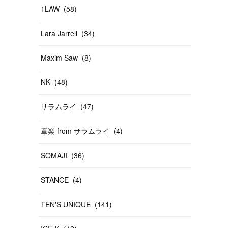
1LAW
(
58
)
Lara Jarrell
(
34
)
Maxim Saw
(
8
)
NK
(
48
)
サラムライ
(
47
)
章楽 from サラムライ
(
4
)
SOMAJI
(
36
)
STANCE
(
4
)
TEN'S UNIQUE
(
141
)