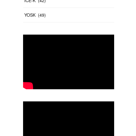
ICE-K
(
42
)
YOSK
(
49
)