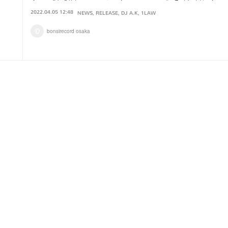
2022.04.05 12:48
NEWS
RELEASE
DJ A.K
1LAW
bonsirecord osaka