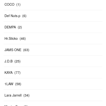
COCO
(
1
)
Def Nuts.p
(
6
)
DEMPA
(
2
)
Hr.Sticko
(
46
)
JAMS ONE
(
63
)
J.D.B
(
25
)
KAYA
(
77
)
1LAW
(
58
)
Lara Jarrell
(
34
)