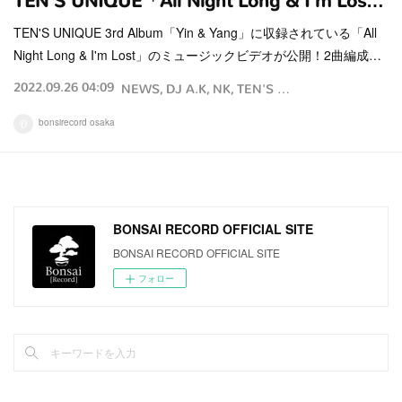
TEN'S UNIQUE「All Night Long & I'm Los…
TEN'S UNIQUE 3rd Album「Yin & Yang」に収録されている「All
Night Long & I'm Lost」のミュージックビデオが公開！2曲編成…
2022.09.26 04:09
NEWS
DJ A.K
NK
TEN'S UNIQUE
bonsirecord osaka
BONSAI RECORD OFFICIAL SITE
BONSAI RECORD OFFICIAL SITE
フォロー