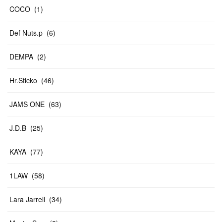
COCO
(
1
)
Def Nuts.p
(
6
)
DEMPA
(
2
)
Hr.Sticko
(
46
)
JAMS ONE
(
63
)
J.D.B
(
25
)
KAYA
(
77
)
1LAW
(
58
)
Lara Jarrell
(
34
)