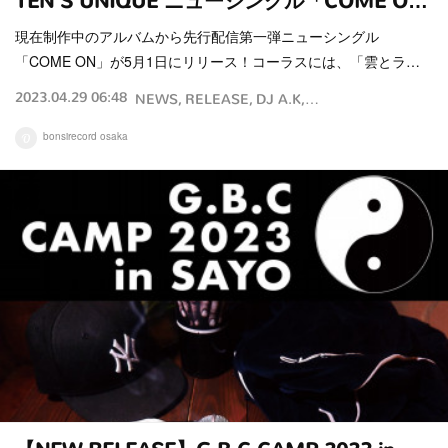
TEN'S UNIQUE ニューシングル「COME O…
現在制作中のアルバムから先行配信第一弾ニューシングル
「COME ON」が5月1日にリリース！コーラスには、「雲とラ…
2023.04.29 06:48
NEWS
RELEASE
DJ A.K
TEN'S UNIQUE
bonsirecord osaka