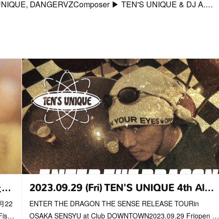
N'S UNIQUE, DANGERVZComposer ▶︎ TEN'S UNIQUE & DJ A.…
た…
2023.09.29 (Fri) TEN'S UNIQUE 4th Al…
月22
ENTER THE DRAGON THE SENSE RELEASE TOURin
is…
OSAKA SENSYU at Club DOWNTOWN2023.09.29 Friopen …