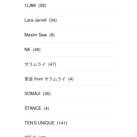
1LAW
(
58
)
Lara Jarrell
(
34
)
Maxim Saw
(
8
)
NK
(
48
)
サラムライ
(
47
)
章楽 from サラムライ
(
4
)
SOMAJI
(
36
)
STANCE
(
4
)
TEN'S UNIQUE
(
141
)