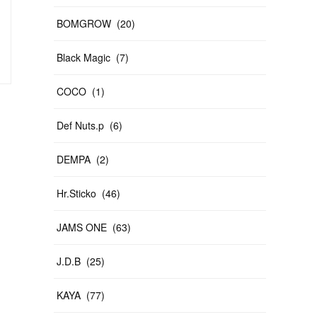
MAJI
TEN'S UNIQUE
ICE-K
BOMGROW
(
20
)
Black Magic
(
7
)
COCO
(
1
)
Def Nuts.p
(
6
)
DEMPA
(
2
)
Hr.Sticko
(
46
)
JAMS ONE
(
63
)
J.D.B
(
25
)
KAYA
(
77
)