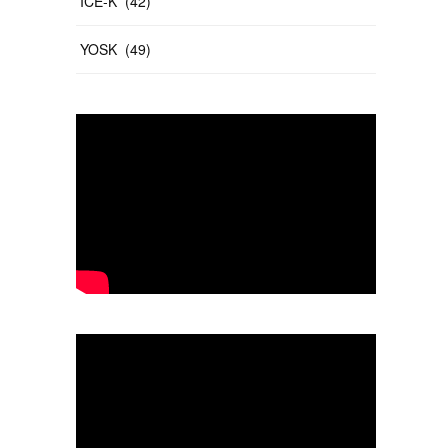
ICE-K
(
42
)
YOSK
(
49
)