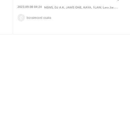
2023.09.08 04:24
NEWS
DJ A.K
JAMS ONE
KAYA
1LAW
Lara Jarrell
NK
SO
bonsirecord osaka