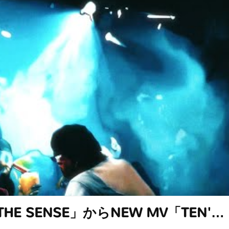
um「THE SENSE」からNEW MV「TEN'…